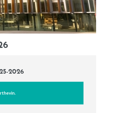
26
25-2026
erthevin.