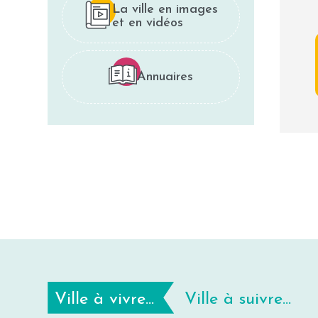
La ville en images
et en vidéos
Annuaires
Ville à vivre...
Ville à suivre...