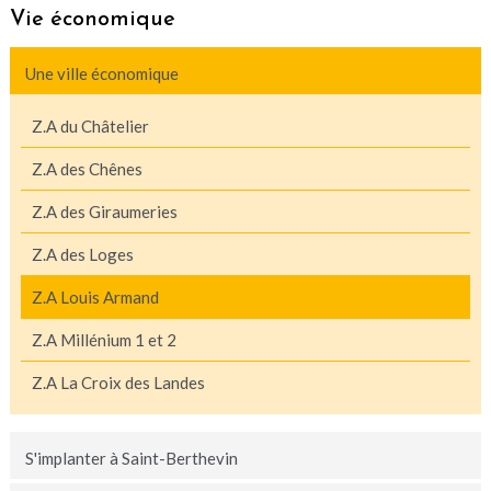
Vie économique
Une ville économique
Z.A du Châtelier
Z.A des Chênes
Z.A des Giraumeries
Z.A des Loges
Z.A Louis Armand
Z.A Millénium 1 et 2
Z.A La Croix des Landes
S'implanter à Saint-Berthevin