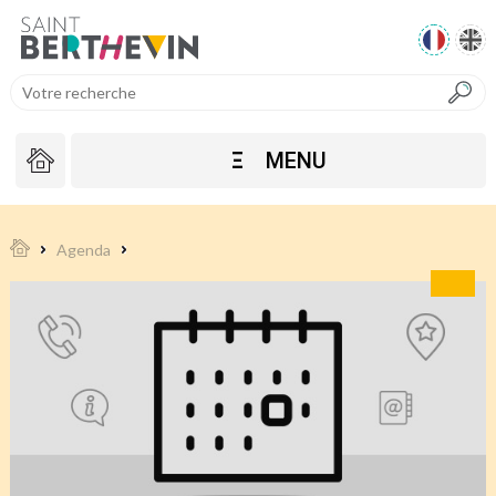
Ξ
MENU
Agenda