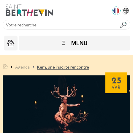
Ξ
MENU
Agenda
Kern, une insolite rencontre
25
AVR.